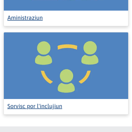
Aministraziun
Sorvisc por l'inclujiun