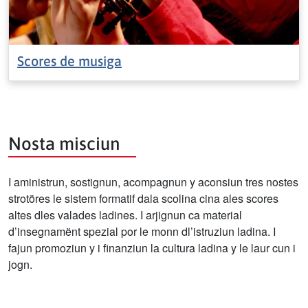
Scores de musiga
Nosta misciun
I aministrun, sostignun, acompagnun y aconsiun tres nostes
strotöres le sistem formatif dala scolina cina ales scores
altes dles valades ladines. I arjignun ca material
d’insegnamënt spezial por le monn dl’istruziun ladina. I
fajun promoziun y i finanziun la cultura ladina y le laur cun i
jogn.