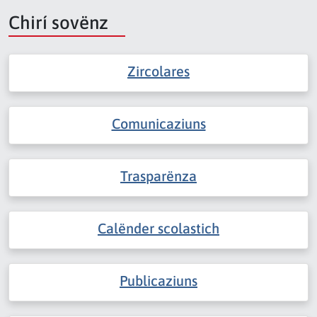
Chirí sovënz
Zircolares
Comunicaziuns
Trasparënza
Calënder scolastich
Publicaziuns