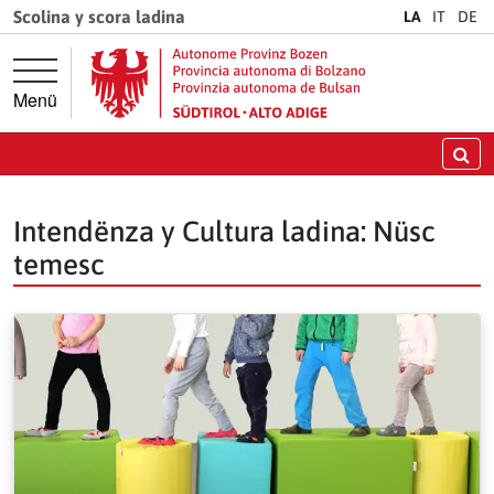
Springe direkt zur Hauptnavigation
Springe direkt zum Inhalt
Scolina y scora ladina
LA
IT
DE
Menü
Chi
Intendënza y Cultura ladina: Nüsc
temesc