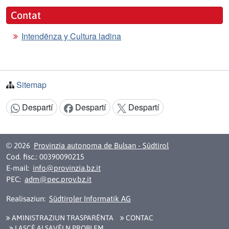
Contat
Intendënza y Cultura ladina
Sitemap
Despartí
Despartí
Despartí
Argomënt despartí:
© 2026
Provinzia autonoma de Bulsan - Südtirol
Cod. fisc.: 00390090215
E-mail:
info@provinzia.bz.it
PEC:
adm@pec.prov.bz.it
Realisaziun:
Südtiroler Informatik AG
AMINISTRAZIUN TRASPARËNTA
CONTAC
LASCÉ ALSAVËI N PROBLEM